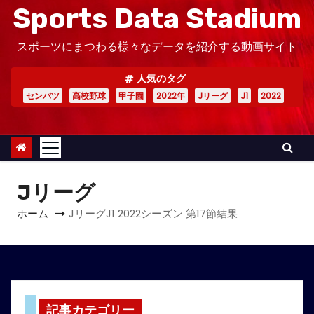
Sports Data Stadium
スポーツにまつわる様々なデータを紹介する動画サイト
人気のタグ
センバツ
高校野球
甲子園
2022年
Jリーグ
J1
2022
Jリーグ
ホーム
JリーグJ1 2022シーズン 第17節結果
記事カテゴリー