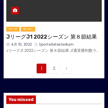
Jリーグ
サッカー
JリーグJ1 2022シーズン 第８節結果
4月 10, 2022
Sportsdatastadium
JリーグJ1 2022シーズン 第８節結果 J1通算勝利数ラ…
投
1
2
稿
の
ペ
You missed