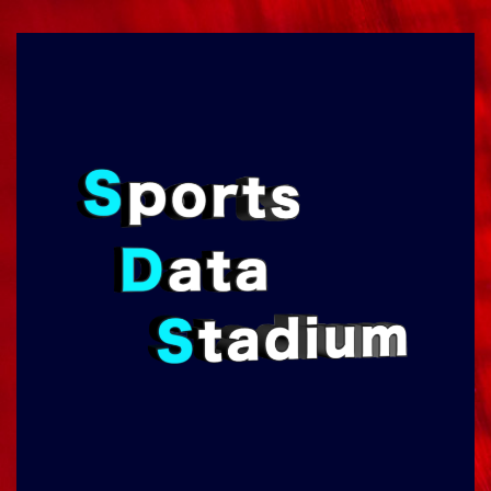
コ
ン
テ
ン
ツ
へ
ス
キ
ッ
プ