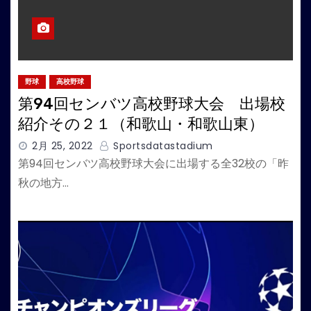
野球
高校野球
第94回センバツ高校野球大会 出場校
紹介その２１（和歌山・和歌山東）
2月 25, 2022
Sportsdatastadium
第94回センバツ高校野球大会に出場する全32校の「昨
秋の地方…