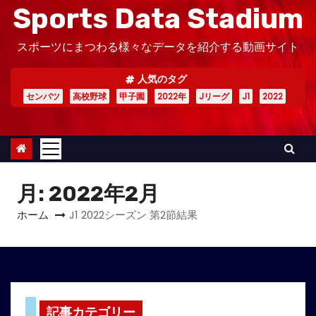
Sports Data Stadium
スポーツにまつわる様々なデータを紹介する動画サイト
人気のタグ
センバツ
高校野球
甲子園
2022年
Jリーグ
J1
2022
月:
2022年2月
ホーム
J1 2022シーズン 第2節結果
記事カテゴリー