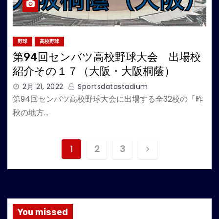
野球
高校野球
第94回センバツ高校野球大会 出場校
紹介その１７（大阪・大阪桐蔭）
2月 21, 2022
Sportsdatastadium
第94回センバツ高校野球大会に出場する全32校の「昨
秋の地方…
投
1
2
3
稿
の
ペ
You missed