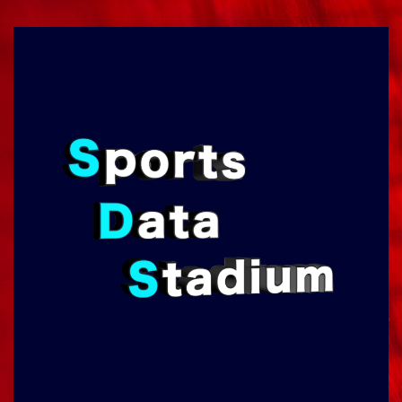
コ
ン
テ
ン
ツ
へ
ス
キ
ッ
プ