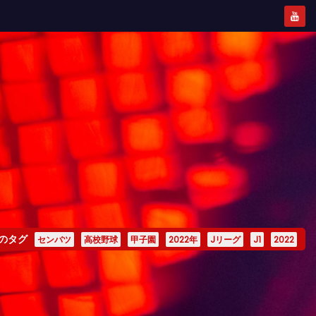
のタグ
センバツ
高校野球
甲子園
2022年
Jリーグ
J1
2022