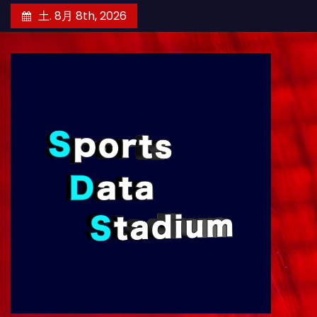
コ
土. 8月 8th, 2026
ン
テ
ン
ツ
へ
ス
キ
ッ
プ